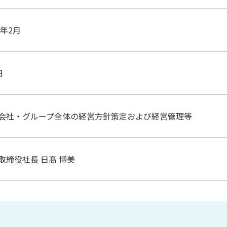
7年2月
円
会社・グループ全体の経営方針策定および経営管理等
取締役社長 日髙 博美