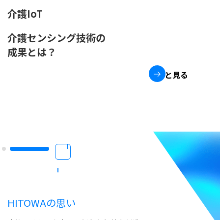
ハウスクリーニングTECH
介護IoT
ウルトラファインバブルの
介護センシング技術の
活用効果
成果とは？
もっと見る
もっと見る
停
止
HITOWAの思い