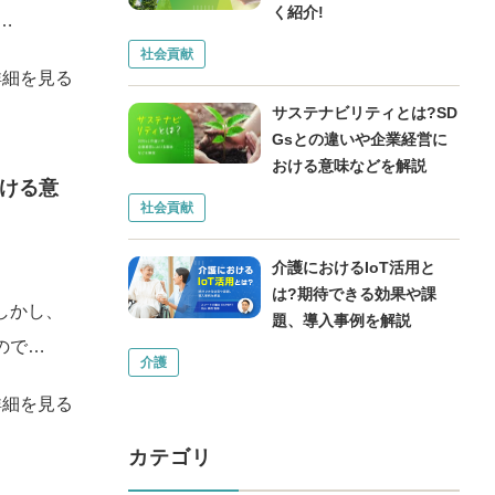
く紹介!
…
社会貢献
詳細を見る
サステナビリティとは?SD
Gsとの違いや企業経営に
おける意味などを解説
おける意
社会貢献
介護におけるIoT活用と
は?期待できる効果や課
しかし、
題、導入事例を解説
ので…
介護
詳細を見る
カテゴリ